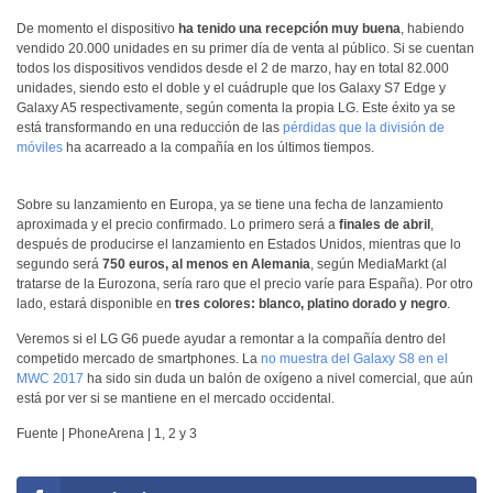
De momento el dispositivo
ha tenido una recepción muy buena
, habiendo
vendido 20.000 unidades en su primer día de venta al público. Si se cuentan
todos los dispositivos vendidos desde el 2 de marzo, hay en total 82.000
unidades, siendo esto el doble y el cuádruple que los Galaxy S7 Edge y
Galaxy A5 respectivamente, según comenta la propia LG. Este éxito ya se
está transformando en una reducción de las
pérdidas que la división de
móviles
ha acarreado a la compañía en los últimos tiempos.
Sobre su lanzamiento en Europa, ya se tiene una fecha de lanzamiento
aproximada y el precio confirmado. Lo primero será a
finales de abril
,
después de producirse el lanzamiento en Estados Unidos, mientras que lo
segundo será
750 euros, al menos en Alemania
, según MediaMarkt (al
tratarse de la Eurozona, sería raro que el precio varíe para España). Por otro
lado, estará disponible en
tres colores: blanco, platino dorado y negro
.
Veremos si el LG G6 puede ayudar a remontar a la compañía dentro del
competido mercado de smartphones. La
no muestra del Galaxy S8 en el
MWC 2017
ha sido sin duda un balón de oxígeno a nivel comercial, que aún
está por ver si se mantiene en el mercado occidental.
Fuente | PhoneArena | 1, 2 y 3