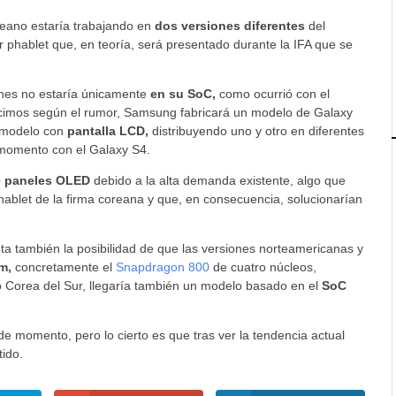
reano estaría trabajando en
dos versiones diferentes
del
r phablet que, en teoría, será presentado durante la IFA que se
ones no estaría únicamente
en su SoC,
como ocurrió con el
cimos según el rumor, Samsung fabricará un modelo de Galaxy
 modelo con
pantalla LCD,
distribuyendo uno y otro en diferentes
u momento con el Galaxy S4.
e paneles OLED
debido a la alta demanda existente, algo que
 phablet de la firma coreana y que, en consecuencia, solucionarían
ta también la posibilidad de que las versiones norteamericanas y
m,
concretamente el
Snapdragon 800
de cuatro núcleos,
 Corea del Sur, llegaría también un modelo basado en el
SoC
 momento, pero lo cierto es que tras ver la tendencia actual
ido.