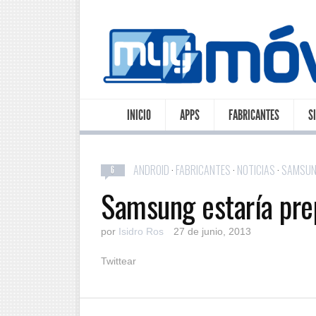
INICIO
APPS
FABRICANTES
S
ANDROID
·
FABRICANTES
·
NOTICIAS
·
SAMSU
6
Samsung estaría prep
por
Isidro Ros
27 de junio, 2013
Twittear