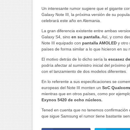
Un interesante rumor sugiere que el gigante co
Galaxy Note III, la próxima versión de su popula
celebrará este año en Alemania.
La gran diferencia existente entre ambas versi
Galaxy S4, sino
en su pantalla.
Así, y como de
Note III equipado con
pantalla AMOLED
y otro
países de forma similar a lo que hicieron en s
Comments
Most Popular
El motivo detrás de lo dicho sería la
escasez d
podría afectar al suministro inicial del próximo
con el lanzamiento de dos modelos diferentes.
En lo referente a sus especificaciones se comen
europeas del Note III monten un
SoC Qualcom
mientras que en otros países, como por ejemplo
Exynos 5420 de ocho núcleos.
Tened en cuenta que no tenemos confirmación de
que sigue Samsung el rumor tiene bastante sent