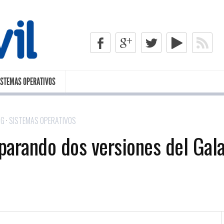
b
c
a
L
,
ISTEMAS OPERATIVOS
NG
·
SISTEMAS OPERATIVOS
arando dos versiones del Gala