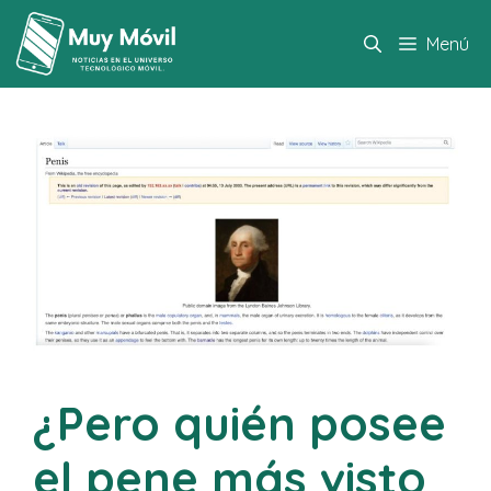
Saltar
al
Menú
contenido
¿Pero quién posee
el pene más visto