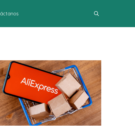
áctanos