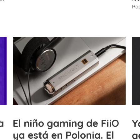
Rá
a
El niño gaming de FiiO
Y
ya está en Polonia. El
a