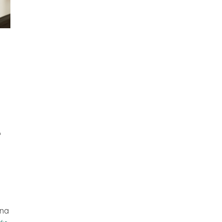
e
ina