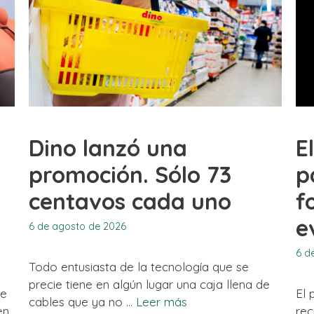
Dino lanzó una
E
promoción. Sólo 73
p
centavos cada uno
f
e
6 de agosto de 2026
6 d
Todo entusiasta de la tecnología que se
precie tiene en algún lugar una caja llena de
te
El 
cables que ya no …
Leer más
en
rec