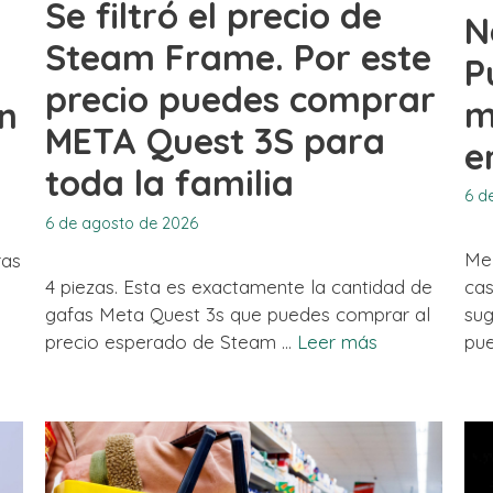
Se filtró el precio de
N
Steam Frame. Por este
P
precio puedes comprar
m
en
META Quest 3S para
e
toda la familia
6 d
6 de agosto de 2026
Me 
ras
4 piezas. Esta es exactamente la cantidad de
cas
gafas Meta Quest 3s que puedes comprar al
sug
precio esperado de Steam …
Leer más
pu