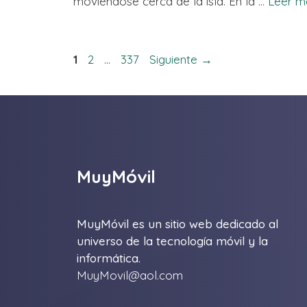
moviéndose cerca de la isla. En la …
Leer m
Página
Página
Página
1
2
…
337
Siguiente
→
MuyMóvil
MuyMóvil es un sitio web dedicado al
universo de la tecnología móvil y la
informática.
MuyMovil@aol.com