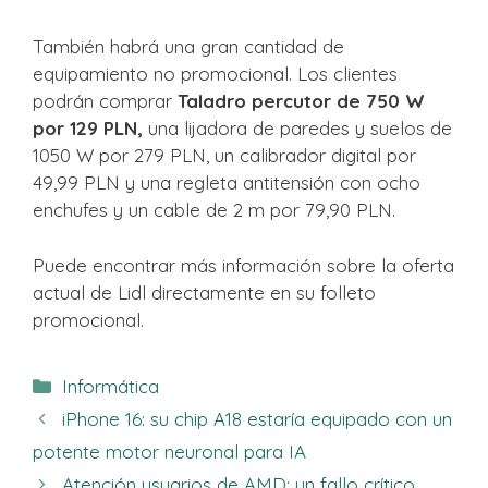
También habrá una gran cantidad de
equipamiento no promocional. Los clientes
podrán comprar
Taladro percutor de 750 W
por 129 PLN,
una lijadora de paredes y suelos de
1050 W por 279 PLN, un calibrador digital por
49,99 PLN y una regleta antitensión con ocho
enchufes y un cable de 2 m por 79,90 PLN.
Puede encontrar más información sobre la oferta
actual de Lidl directamente en su folleto
promocional.
Categorías
Informática
iPhone 16: su chip A18 estaría equipado con un
potente motor neuronal para IA
Atención usuarios de AMD: un fallo crítico