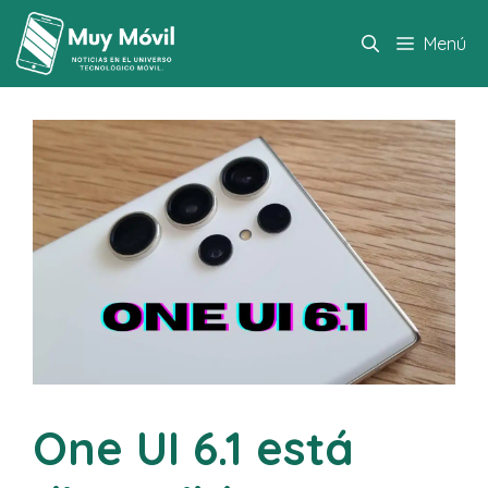
Saltar
al
Menú
contenido
One UI 6.1 está