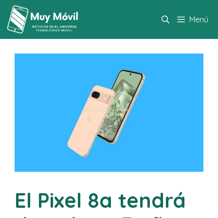
Saltar
al
Menú
contenido
El Pixel 8a tendrá