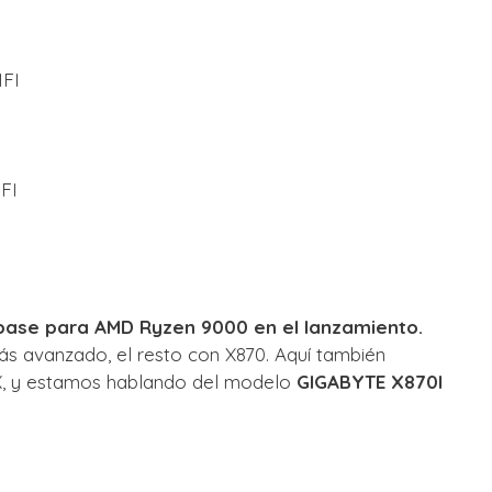
FI
E
FI
base para AMD Ryzen 9000 en el lanzamiento.
ás avanzado, el resto con X870. Aquí también
X, y estamos hablando del modelo
GIGABYTE X870I