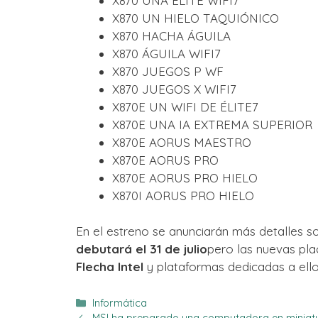
X870 UNA ÉLITE WIFI7
X870 UN HIELO TAQUIÓNICO
X870 HACHA ÁGUILA
X870 ÁGUILA WIFI7
X870 JUEGOS P WF
X870 JUEGOS X WIFI7
X870E UN WIFI DE ÉLITE7
X870E UNA IA EXTREMA SUPERIOR
X870E AORUS MAESTRO
X870E AORUS PRO
X870E AORUS PRO HIELO
X870I AORUS PRO HIELO
En el estreno se anunciarán más detalles s
debutará el 31 de julio
pero las nuevas pl
Flecha Intel
y plataformas dedicadas a ell
Categorías
Informática