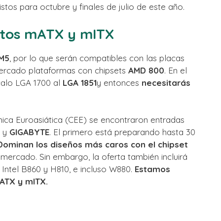
istos para octubre y finales de julio de este año.
tos mATX y mITX
M5
, por lo que serán compatibles con las placas
 mercado plataformas con chipsets
AMD 800
. En el
calo LGA 1700 al
LGA 1851
y entonces
necesitarás
ica Euroasiática (CEE) se encontraron entradas
o
y
GIGABYTE
. El primero está preparando hasta 30
Dominan los diseños más caros con el chipset
l mercado. Sin embargo, la oferta también incluirá
ntel B860 y H810, e incluso W880.
Estamos
ATX y mITX.