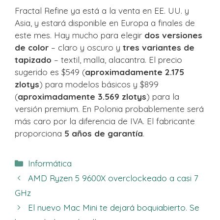
Fractal Refine ya está a la venta en EE. UU. y
Asia, y estará disponible en Europa a finales de
este mes. Hay mucho para elegir
dos versiones
de color
– claro y oscuro y
tres variantes de
tapizado
– textil, malla, alacantra. El precio
sugerido es $549 (
aproximadamente 2.175
zlotys
) para modelos básicos y $899
(
aproximadamente 3.569 zlotys
) para la
versión premium. En Polonia probablemente será
más caro por la diferencia de IVA. El fabricante
proporciona
5 años de garantía
.
Categorías
Informática
AMD Ryzen 5 9600X overclockeado a casi 7
GHz
El nuevo Mac Mini te dejará boquiabierto. Se