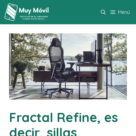
Saltar
al
Menú
contenido
Fractal Refine, es
decir, sillas