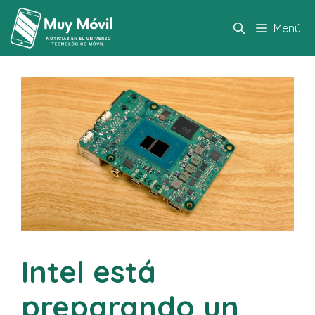
Saltar
al
Menú
contenido
Intel está
preparando un