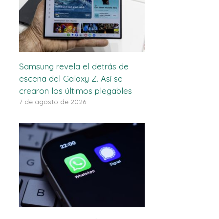
Samsung revela el detrás de
escena del Galaxy Z. Así se
crearon los últimos plegables
7 de agosto de 2026