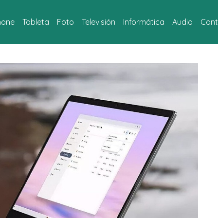
hone
Tableta
Foto
Televisión
Informática
Audio
Cont