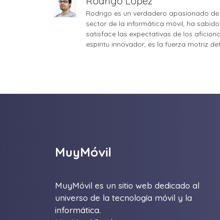
Rodrigo López
Rodrigo es un verdadero apasionado de 
sector de la informática móvil, ha sabid
satisface las expectativas de los aficio
espíritu innovador, es la fuerza motriz d
MuyMóvil
MuyMóvil es un sitio web dedicado al
universo de la tecnología móvil y la
informática.