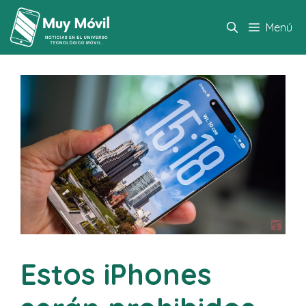
Saltar
al
Menú
contenido
Estos iPhones