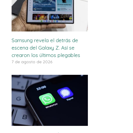
Samsung revela el detrás de
escena del Galaxy Z. Así se
crearon los últimos plegables
7 de agosto de 2026