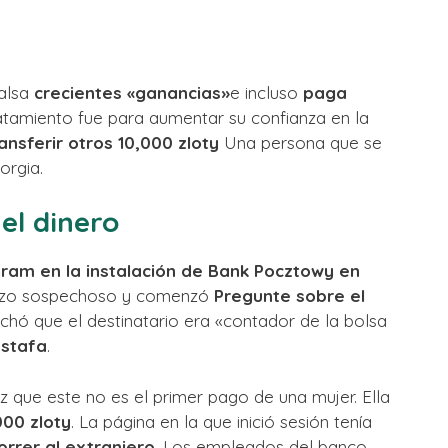
falsa
crecientes «ganancias»
e incluso
paga
ratamiento fue para aumentar su confianza en la
ansferir otros 10,000 zloty
Una persona que se
orgia.
el dinero
am en la instalación de Bank Pocztowy en
e hizo sospechoso y comenzó
Pregunte sobre el
chó que el destinatario era «contador de la bolsa
estafa
.
luz que este no es el primer pago de una mujer. Ella
000 zloty
. La página en la que inició sesión tenía
orrer al extranjero
. Los empleados del banco