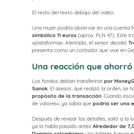
El resto del texto debajo del video
Una mujer podría observar en una cuenta 
simbólico 11 euros
(aprox. PLN 47). Este t
«plataforma». Alentado, el senior decidió
Tr
presenta como un contador que vive en Ge
Una reacción que ahorró 
Los fondos debían transferirse
por MoneyGr
Sanok
. El asesor, que realizó la orden, s
propósito de la transacción
. Cuando escu
de valores», ya sabía que
podría ser una 
Después de revisar los detalles, salió a la 
ya lo había pasado antes
Alrededor de 7,
Dominio colombiano
y los billetes fueron
c