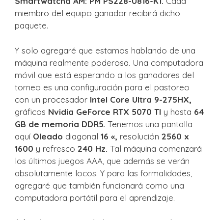
Smartwatcha AM: PM PS228-U816-K1.
Cada
miembro del equipo ganador recibirá dicho
paquete.
Y solo agregaré que estamos hablando de una
máquina realmente poderosa. Una computadora
móvil que está esperando a los ganadores del
torneo es una configuración para el pastoreo
con un procesador
Intel Core Ultra 9-275HX,
gráficos
Nvidia GeForce RTX 5070 TI
y hasta
64
GB de memoria DDR5.
Tenemos una pantalla
aquí
Oleado
diagonal
16 «,
resolución
2560 x
1600
y refresco
240 Hz.
Tal máquina comenzará
los últimos juegos AAA, que además se verán
absolutamente locos. Y para las formalidades,
agregaré que también funcionará como una
computadora portátil para el aprendizaje.