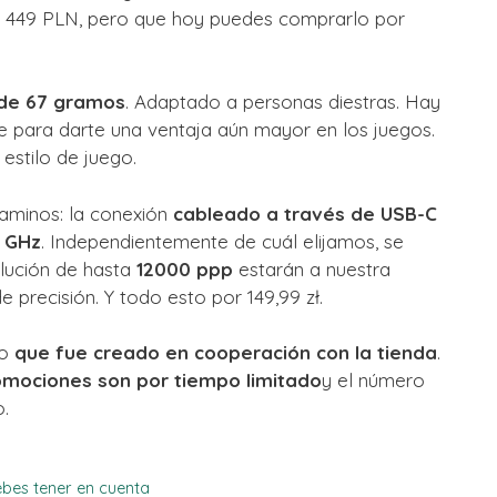
 449 PLN, pero que hoy puedes comprarlo por
de 67 gramos
. Adaptado a personas diestras. Hay
e para darte una ventaja aún mayor en los juegos.
estilo de juego.
aminos: la conexión
cableado a través de USB-C
4 GHz
. Independientemente de cuál elijamos, se
olución de hasta
12000 ppp
estarán a nuestra
de precisión. Y todo esto por
149,99 zł
.
o
que fue creado en cooperación con la tienda
.
omociones son por tiempo limitado
y el número
o.
ebes tener en cuenta