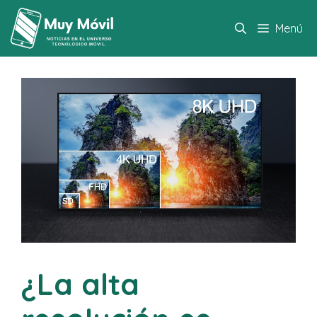
Saltar
al
Menú
contenido
¿La alta