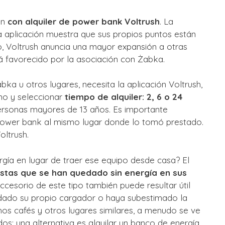
ón
con alquiler de power bank Voltrush
. La
 aplicación muestra que sus propios puntos están
o, Voltrush anuncia una mayor expansión a otras
rá favorecido por la asociación con Żabka.
abka u otros lugares, necesita la aplicación Voltrush,
no y seleccionar
tiempo de alquiler: 2, 6 o 24
 personas mayores de 13 años. Es importante
power bank al mismo lugar donde lo tomó prestado.
oltrush.
rgía en lugar de traer ese equipo desde casa? El
istas que se han quedado sin energía en sus
ccesorio de este tipo también puede resultar útil
dado su propio cargador o haya subestimado la
hos cafés y otros lugares similares, a menudo se ve
s; una alternativa es alquilar un banco de energía.