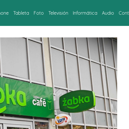
hone
Tableta
Foto
Televisión
Informática
Audio
Cont