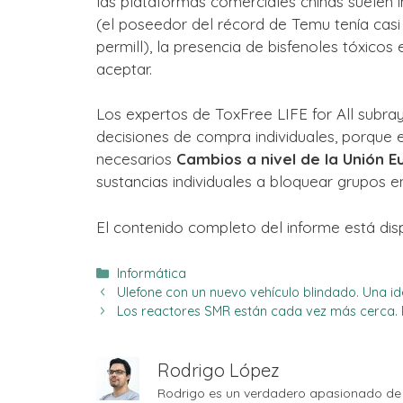
las plataformas comerciales chinas suelen i
(el poseedor del récord de Temu tenía cas
permill), la presencia de bisfenoles tóxicos
aceptar.
Los expertos de ToxFree LIFE for All subra
decisiones de compra individuales, porque 
necesarios
Cambios a nivel de la Unión E
sustancias individuales a bloquear grupos e
El contenido completo del informe está disp
Categorías
Informática
Ulefone con un nuevo vehículo blindado. Una id
Los reactores SMR están cada vez más cerca. 
Rodrigo López
Rodrigo es un verdadero apasionado de 