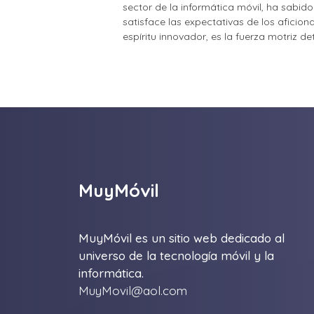
sector de la informática móvil, ha sabid
satisface las expectativas de los aficio
espíritu innovador, es la fuerza motriz d
MuyMóvil
MuyMóvil es un sitio web dedicado al
universo de la tecnología móvil y la
informática.
MuyMovil@aol.com