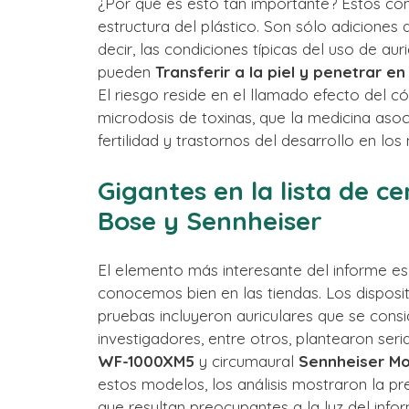
¿Por qué es esto tan importante? Estos c
estructura del plástico. Son sólo adiciones
decir, las condiciones típicas del uso de au
pueden
Transferir a la piel y penetrar en
El riesgo reside en el llamado efecto del c
microdosis de toxinas, que la medicina aso
fertilidad y trastornos del desarrollo en los 
Gigantes en la lista de 
Bose y Sennheiser
El elemento más interesante del informe es
conocemos bien en las tiendas. Los disposi
pruebas incluyeron auriculares que se cons
investigadores, entre otros, plantearon seri
WF-1000XM5
y circumaural
Sennheiser M
estos modelos, los análisis mostraron la p
que resultan preocupantes a la luz del inf