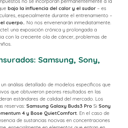
ompuestos no se incorporan permanentemente a la
 que
bajo la influencia del calor y el sudor
– es
riculares, especialmente durante el entrenamiento –
 el cuerpo.
. No nos envenenarán inmediatamente.
óctel: una exposición crónica y prolongada a
cia con la creciente ola de cáncer, problemas de
niños.
censurados: Samsung, Sony,
 un análisis detallado de modelos específicos que
tivos que obtuvieron peores resultados en las
ideran estándares de calidad del mercado. Los
as reservas:
Samsung Galaxy Buds3 Pro
Si
Sony
omentum 4 y Bose QuietComfort
. En el caso de
resencia de sustancias nocivas en concentraciones
orme, especialmente en elementos que entran en