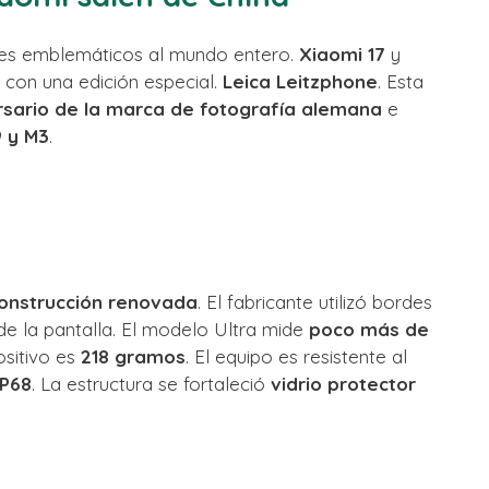
nes emblemáticos al mundo entero.
Xiaomi 17
y
 con una edición especial.
Leica Leitzphone
. Esta
rsario de la marca de fotografía alemana
e
9 y M3
.
onstrucción renovada
. El fabricante utilizó bordes
e la pantalla. El modelo Ultra mide
poco más de
ositivo es
218 gramos
. El equipo es resistente al
IP68
. La estructura se fortaleció
vidrio protector