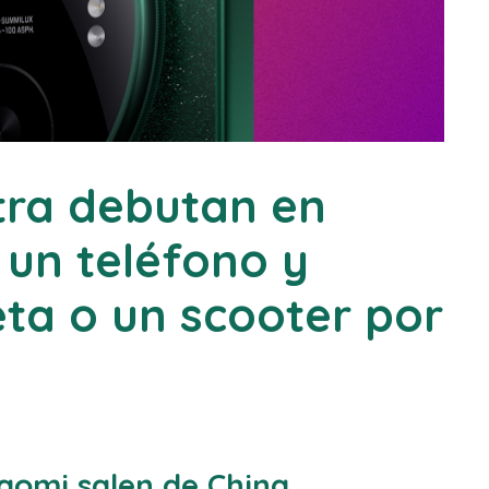
ltra debutan en
 un teléfono y
eta o un scooter por
iaomi salen de China