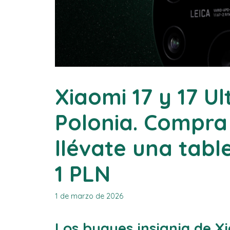
Xiaomi 17 y 17 U
Polonia. Compra
llévate una tabl
1 PLN
1 de marzo de 2026
Los buques insignia de X