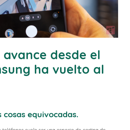
r avance desde el
msung ha vuelto al
 cosas equivocadas.
e teléfonos suele ser una especie de cortina de