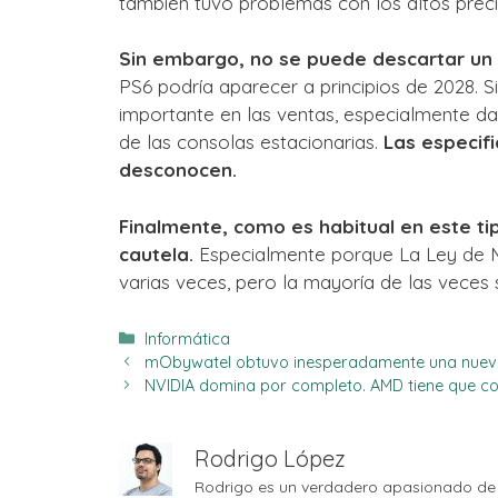
también tuvo problemas con los altos preci
Sin embargo, no se puede descartar un
PS6 podría aparecer a principios de 2028. 
importante en las ventas, especialmente d
de las consolas estacionarias.
Las especifi
desconocen.
Finalmente, como es habitual en este t
cautela.
Especialmente porque La Ley de M
varias veces, pero la mayoría de las veces
Categorías
Informática
mObywatel obtuvo inesperadamente una nueva f
NVIDIA domina por completo. AMD tiene que c
Rodrigo López
Rodrigo es un verdadero apasionado de 