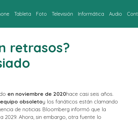
hone
Tableta
Foto
Televisión
Informática
Audio
Cont
in retrasos?
siado
ado
en noviembre de 2020
hace casi seis años.
equipo obsoleto
y los fanáticos están clamando
gencia de noticias Bloomberg informó que la
ta 2029. Ahora, sin embargo, otra fuente lo