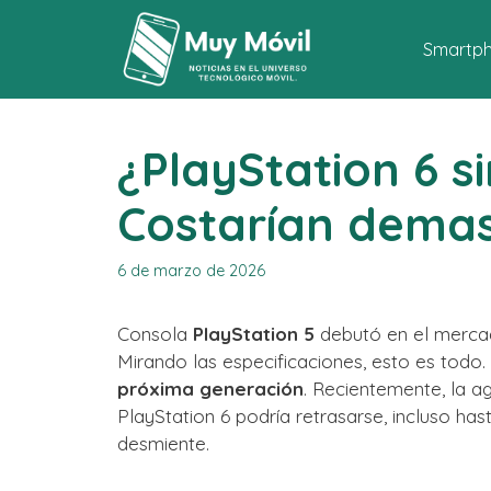
Saltar
al
Smartp
contenido
¿PlayStation 6 s
Costarían dema
6 de marzo de 2026
Consola
PlayStation 5
debutó en el merc
Mirando las especificaciones, esto es todo.
próxima generación
. Recientemente, la a
PlayStation 6 podría retrasarse, incluso has
desmiente.