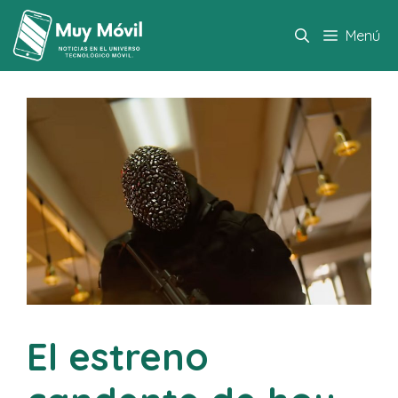
Saltar
al
Menú
contenido
El estreno