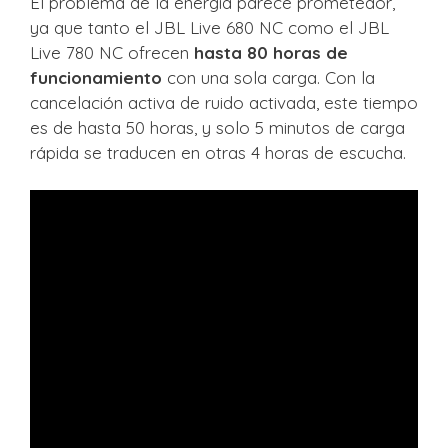
El problema de la energía parece prometedor,
ya que tanto el JBL Live 680 NC como el JBL
Live 780 NC ofrecen
hasta 80 horas de
funcionamiento
con una sola carga. Con la
cancelación activa de ruido activada, este tiempo
es de hasta 50 horas, y solo 5 minutos de carga
rápida se traducen en otras 4 horas de escucha.