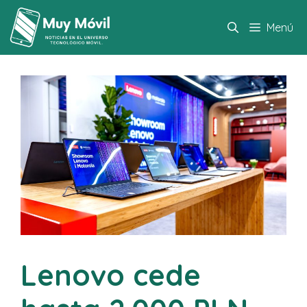
Saltar
al
Menú
contenido
Lenovo cede