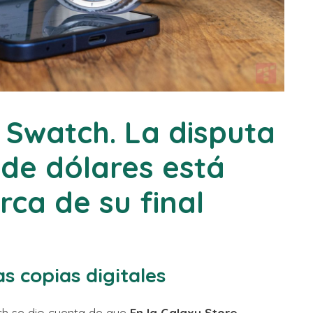
Swatch. La disputa
 de dólares está
ca de su final
as copias digitales
ch se dio cuenta de que
En la Galaxy Store