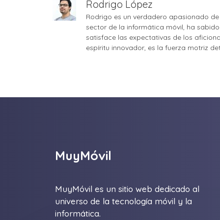
Rodrigo López
Rodrigo es un verdadero apasionado de 
sector de la informática móvil, ha sabid
satisface las expectativas de los aficio
espíritu innovador, es la fuerza motriz d
MuyMóvil
MuyMóvil es un sitio web dedicado al
universo de la tecnología móvil y la
informática.