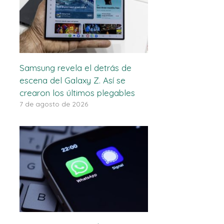
Samsung revela el detrás de
escena del Galaxy Z. Así se
crearon los últimos plegables
7 de agosto de 2026