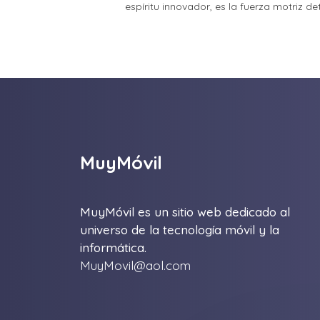
espíritu innovador, es la fuerza motriz d
MuyMóvil
MuyMóvil es un sitio web dedicado al
universo de la tecnología móvil y la
informática.
MuyMovil@aol.com