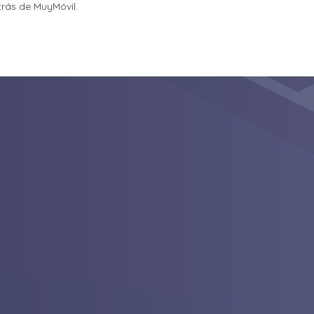
etrás de MuyMóvil.