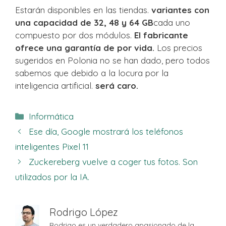
Estarán disponibles en las tiendas.
variantes con
una capacidad de 32, 48 y 64 GB
cada uno
compuesto por dos módulos.
El fabricante
ofrece una garantía de por vida.
Los precios
sugeridos en Polonia no se han dado, pero todos
sabemos que debido a la locura por la
inteligencia artificial.
será caro.
Categorías
Informática
Ese día, Google mostrará los teléfonos
inteligentes Pixel 11
Zuckereberg vuelve a coger tus fotos. Son
utilizados por la IA.
Rodrigo López
Rodrigo es un verdadero apasionado de la