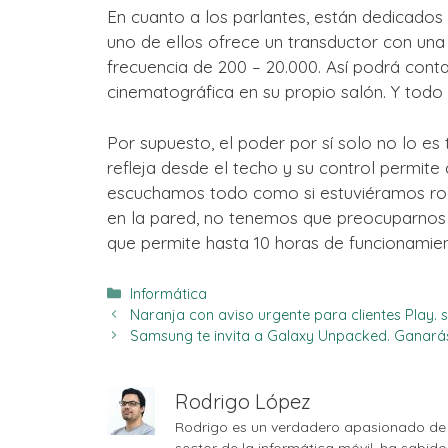
En cuanto a los parlantes, están dedicados
uno de ellos ofrece un transductor con un
frecuencia de 200 – 20.000. Así podrá con
cinematográfica en su propio salón. Y todo
Por supuesto, el poder por sí solo no lo es to
refleja desde el techo y su control permite 
escuchamos todo como si estuviéramos rod
en la pared, no tenemos que preocuparnos 
que permite hasta 10 horas de funcionamie
Categorías
Informática
Naranja con aviso urgente para clientes Play. s
Samsung te invita a Galaxy Unpacked. Ganará
Rodrigo López
Rodrigo es un verdadero apasionado de 
sector de la informática móvil, ha sabid