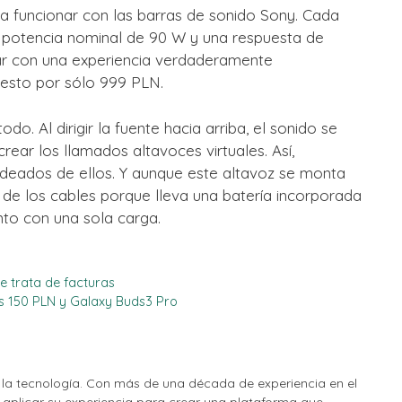
 a funcionar con las barras de sonido Sony. Cada
a potencia nominal de 90 W y una respuesta de
tar con una experiencia verdaderamente
 esto por sólo 999 PLN.
do. Al dirigir la fuente hacia arriba, el sonido se
crear los llamados altavoces virtuales. Así,
eados de ellos. Y aunque este altavoz se monta
de los cables porque lleva una batería incorporada
nto con una sola carga.
e trata de facturas
s 150 PLN y Galaxy Buds3 Pro
la tecnología. Con más de una década de experiencia en el
o aplicar su experiencia para crear una plataforma que