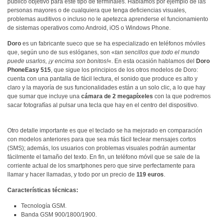
público objetivo para este tipo de terminales. Hablamos por ejemplo de las
personas mayores o de cualquiera que tenga deficiencias visuales,
problemas auditivos o incluso no le apetezca aprenderse el funcionamiento
de sistemas operativos como Android, iOS o Windows Phone.
Doro
es un fabricante sueco que se ha especializado en teléfonos móviles
que, según uno de sus eslóganes, son «
tan sencillos que todo el mundo
puede usarlos, ¡y encima son bonitos!
«. En esta ocasión hablamos del
Doro
PhoneEasy 515
, que sigue los principios de los otros modelos de Doro:
cuenta con una pantalla de fácil lectura, el sonido que produce es alto y
claro y la mayoría de sus funcionalidades están a un solo clic, a lo que hay
que sumar que incluye una
cámara de 2 megapíxeles
con la que podremos
sacar fotografías al pulsar una tecla que hay en el centro del dispositivo.
Otro detalle importante es que el teclado se ha mejorado en comparación
con modelos anteriores para que sea más fácil teclear mensajes cortos
(SMS); además, los usuarios con problemas visuales podrán aumentar
fácilmente el tamaño del texto. En fin, un teléfono móvil que se sale de la
corriente actual de los smartphones pero que sirve perfectamente para
llamar y hacer llamadas, y todo por un precio de
119 euros
.
Características técnicas:
Tecnología GSM.
Banda GSM 900/1800/1900.