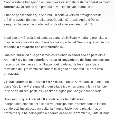
Google estaría trabajando en una nueva versión del sistema operativo móvil
Android 4.3
al tiempo que prepara la versión mayor Android 5.0.
Cuando pensábamos que Android 5.0 sería la versión protagonista del
próximo evento de desarrolladores Google I/O, desde Android Police
aseguran haber encontrado código de otra versión, Android 4.3.
Igual que la 4.2, estaría etiquetada como ‘Jelly Bean’ y haría referencias a
dispositivos como el smartphone Nexus 4 y el tablet Nexus 7 que serían los
modelos a actualizar con esta versión 4.3.
Una actualización que pensamos está siendo desarrollada en paralelo a
Android 5.0 y que
no debería retrasar el lanzamiento de ésta
, después que
hace un par de meses una filtración del roadmap de los chipset para
movilidad de Qualcomm confirmara la llegada de Android 5.0 para esta
primavera.
¿Y qué sabemos de Android 5.0?
Más bien poco. Salvo que su nombre en
clave ‘Key Lime Pie’ sigue el orden alfabético en su primera letra y también
la serie de dulces, pasteles y postres elegido por Google para Android.
Sí es seguro que
Android 5.0 apostará por la unificación
,
independientemente del dispositivo (principalmente smartphone o tablet)
donde esté instalado, para evitar la fragmentación de la plataforma, un
problema que ha perseguido a Android desde su lanzamiento, junto al tema