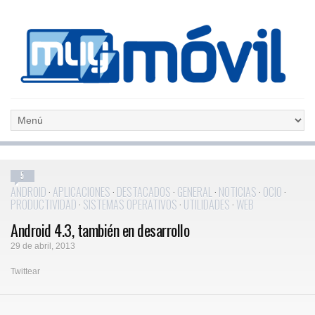
5
ANDROID
·
APLICACIONES
·
DESTACADOS
·
GENERAL
·
NOTICIAS
·
OCIO
·
PRODUCTIVIDAD
·
SISTEMAS OPERATIVOS
·
UTILIDADES
·
WEB
Android 4.3, también en desarrollo
29 de abril, 2013
Twittear