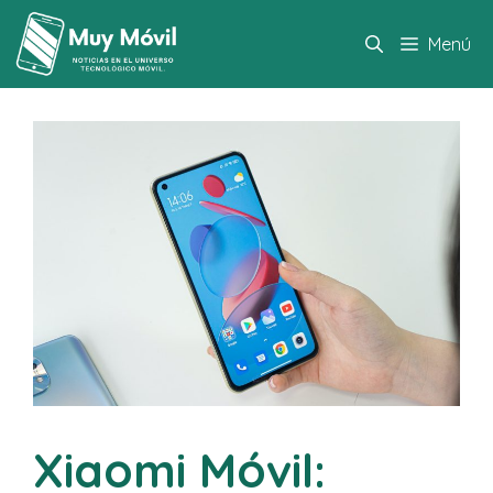
Saltar
al
Menú
contenido
Xiaomi Móvil: