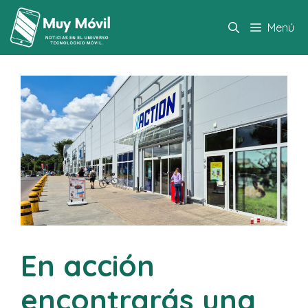
Saltar
al
Menú
contenido
En acción
encontrarás una