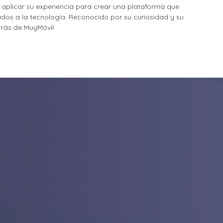
o aplicar su experiencia para crear una plataforma que
nados a la tecnología. Reconocido por su curiosidad y su
etrás de MuyMóvil.