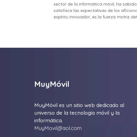
sector de la informática móvil, ha sabid
satisface las expectativas de los aficio
espíritu innovador, es la fuerza motriz d
MuyMóvil
MuyMóvil es un sitio web dedicado al
universo de la tecnología móvil y la
informática.
MuyMovil@aol.com