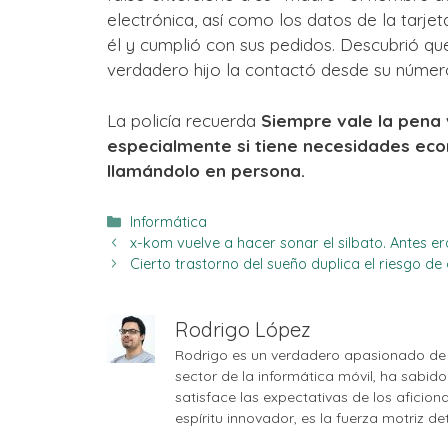
electrónica, así como los datos de la tarjet
él y cumplió con sus pedidos. Descubrió qu
verdadero hijo la contactó desde su número
La policía recuerda
Siempre vale la pena v
especialmente si tiene necesidades ec
llamándolo en persona.
Categorías
Informática
x-kom vuelve a hacer sonar el silbato. Antes e
Cierto trastorno del sueño duplica el riesgo d
Rodrigo López
Rodrigo es un verdadero apasionado de 
sector de la informática móvil, ha sabid
satisface las expectativas de los aficio
espíritu innovador, es la fuerza motriz d