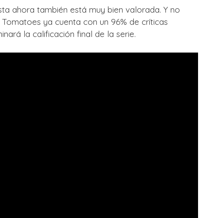
asta ahora también está muy bien valorada. Y no
n Tomatoes ya cuenta con un 96% de críticas
inará la calificación final de la serie.