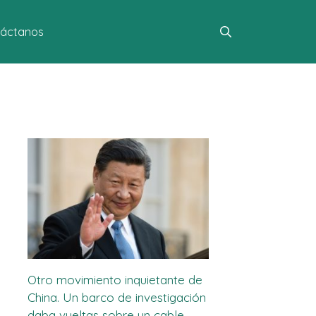
áctanos
Otro movimiento inquietante de
China. Un barco de investigación
daba vueltas sobre un cable