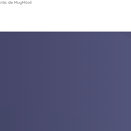
etrás de MuyMóvil.