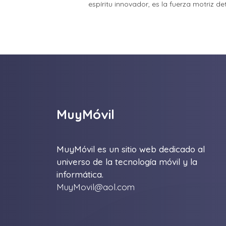
espíritu innovador, es la fuerza motriz d
MuyMóvil
MuyMóvil es un sitio web dedicado al
universo de la tecnología móvil y la
informática.
MuyMovil@aol.com