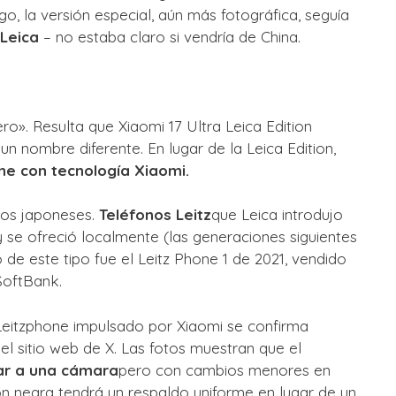
o, la versión especial, aún más fotográfica, seguía
 Leica
– no estaba claro si vendría de China.
o». Resulta que Xiaomi 17 Ultra Leica Edition
un nombre diferente. En lugar de la Leica Edition,
ne con tecnología Xiaomi.
los japoneses.
Teléfonos Leitz
que Leica introdujo
se ofreció localmente (las generaciones siguientes
o de este tipo fue el Leitz Phone 1 de 2021, vendido
SoftBank.
Leitzphone impulsado por Xiaomi se confirma
el sitio web de X. Las fotos muestran que el
ilar a una cámara
pero con cambios menores en
ón negra tendrá un respaldo uniforme en lugar de un