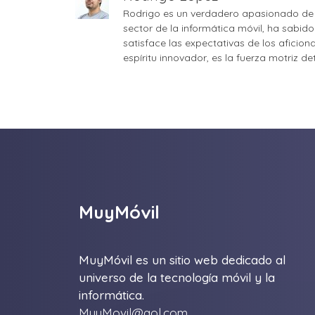
Rodrigo es un verdadero apasionado de 
sector de la informática móvil, ha sabid
satisface las expectativas de los aficio
espíritu innovador, es la fuerza motriz d
MuyMóvil
MuyMóvil es un sitio web dedicado al
universo de la tecnología móvil y la
informática.
MuyMovil@aol.com