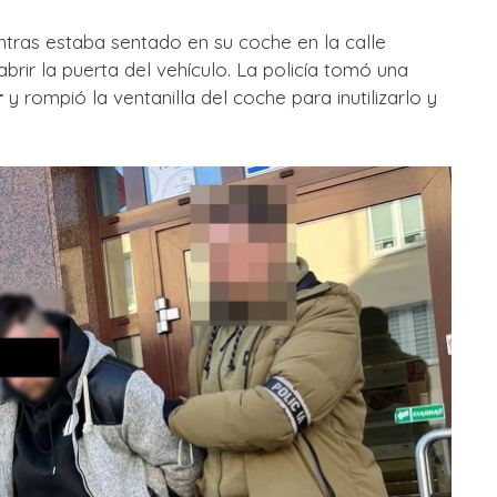
tras estaba sentado en su coche en la calle
abrir la puerta del vehículo. La policía tomó una
r
y rompió la ventanilla del coche para inutilizarlo y