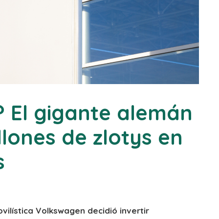
? El gigante alemán
llones de zlotys en
s
vilística Volkswagen decidió invertir