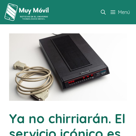
Saltar
al
Menú
contenido
Ya no chirriarán. El
servicio icónico es