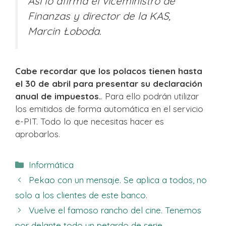
Así lo afirma el viceministro de
Finanzas y director de la KAS,
Marcin Łoboda.
Cabe recordar que los polacos tienen hasta
el 30 de abril para presentar su declaración
anual de impuestos.
. Para ello podrán utilizar
los emitidos de forma automática en el servicio
e-PIT. Todo lo que necesitas hacer es
aprobarlos.
Categorías
Informática
Pekao con un mensaje. Se aplica a todos, no
solo a los clientes de este banco.
Vuelve el famoso rancho del cine. Tenemos
por delante todo un petardo de serie